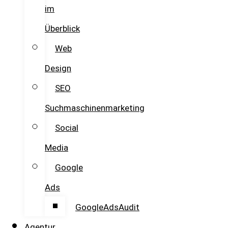
im
Überblick
Web
Design
SEO
Suchmaschinenmarketing
Social
Media
Google
Ads
GoogleAdsAudit
Agentur