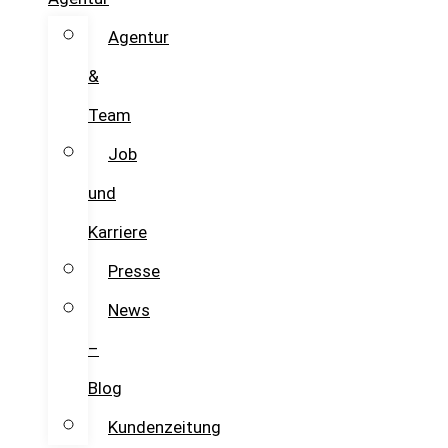
Agentur
&
Team
Job
und
Karriere
Presse
News
–
Blog
Kundenzeitung