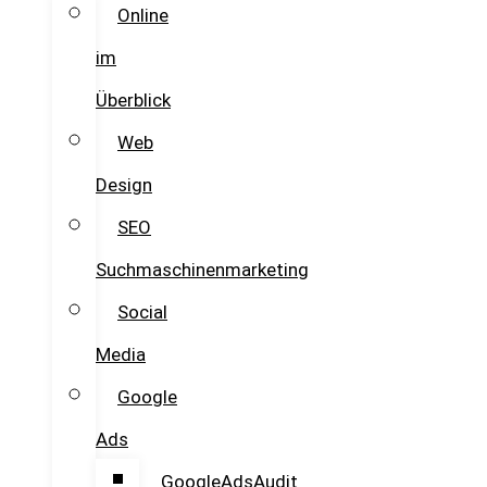
Online
im
Überblick
Web
Design
SEO
Suchmaschinenmarketing
Social
Media
Google
Ads
GoogleAdsAudit