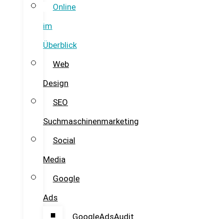
Online
im
Überblick
Web
Design
SEO
Suchmaschinenmarketing
Social
Media
Google
Ads
GoogleAdsAudit