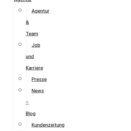
Agentur
&
Team
Job
und
Karriere
Presse
News
–
Blog
Kundenzeitung