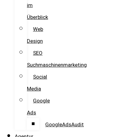
im
Überblick
Web
Design
SEO
Suchmaschinenmarketing
Social
Media
Google
Ads
GoogleAdsAudit
Agentur