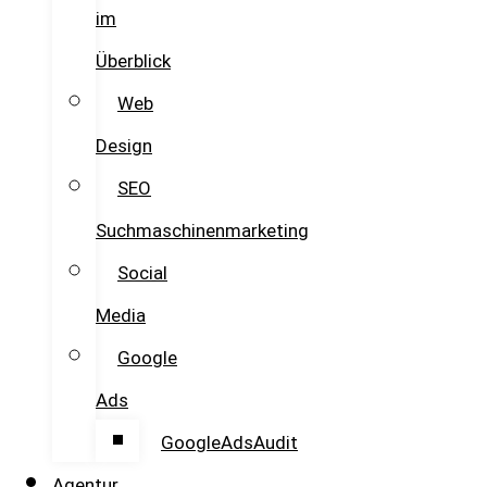
im
Überblick
Web
Design
SEO
Suchmaschinenmarketing
Social
Media
Google
Ads
GoogleAdsAudit
Agentur