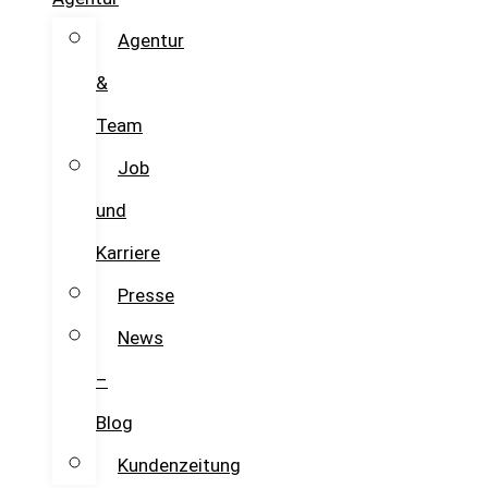
Agentur
&
Team
Job
und
Karriere
Presse
News
–
Blog
Kundenzeitung